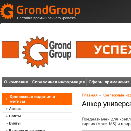
Поставка промышленного крепежа
О компании
Справочная информация
Сферы применения
Главная
»
Крепежные из
Крепежные изделия и
метизы
Анкер универс
Анкера
Болты
Предназначен для крепл
Винты
кирпич (макс. M8) и при
Вытяжные заклепки