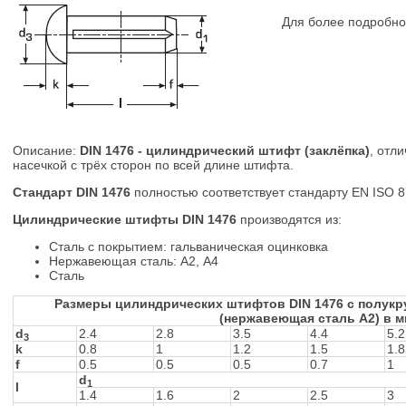
Для более подробно
Описание:
DIN 1476 - цилиндрический штифт (заклёпка)
, отл
насечкой с трёх сторон по всей длине штифта.
Стандарт DIN 1476
полностью соответствует стандарту EN ISO 8
Цилиндрические штифты DIN 1476
производятся из:
Сталь с покрытием: гальваническая оцинковка
Нержавеющая сталь: А2, А4
Сталь
Размеры цилиндрических штифтов DIN 1476 с полукр
(нержавеющая сталь А2) в 
d
2.4
2.8
3.5
4.4
5.2
3
k
0.8
1
1.2
1.5
1.8
f
0.5
0.5
0.5
0.7
1
d
1
l
1.4
1.6
2
2.5
3