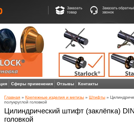
Заказать
Заказать обратны
товар
звонок
ция
Сферы применения
Отзывы
Контакты
Главная
»
Крепежные изделия и метизы
»
Штифты
» Цилиндричес
полукруглой головкой
Цилиндрический штифт (заклёпка) DIN
головкой