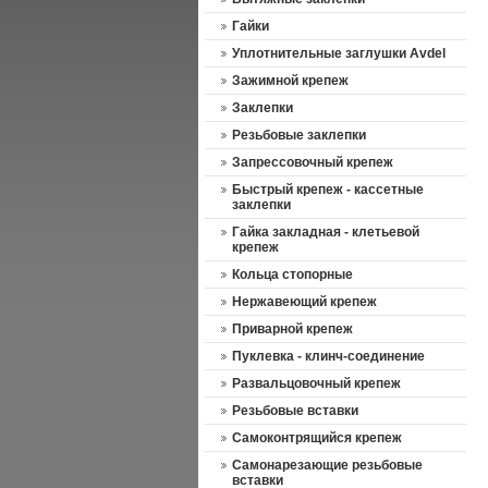
Гайки
Уплотнительные заглушки Avdel
Зажимной крепеж
Заклепки
Резьбовые заклепки
Запрессовочный крепеж
Быстрый крепеж - кассетные
заклепки
Гайка закладная - клетьевой
крепеж
Кольца стопорные
Нержавеющий крепеж
Приварной крепеж
Пуклевка - клинч-соединение
Развальцовочный крепеж
Резьбовые вставки
Самоконтрящийся крепеж
Cамонарезающие резьбовые
вставки