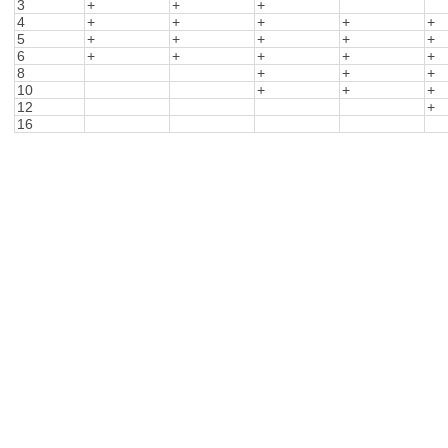
3
+
+
+
4
+
+
+
+
+
5
+
+
+
+
+
6
+
+
+
+
+
8
+
+
+
10
+
+
+
12
+
16