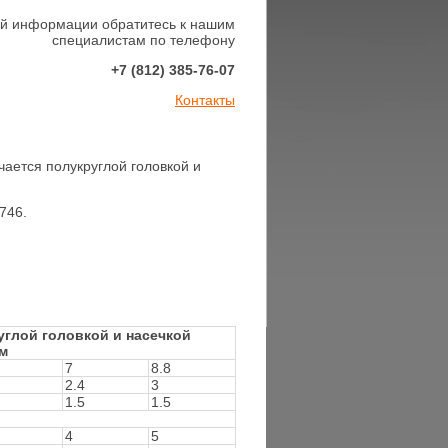
й информации обратитесь к нашим
специалистам по телефону
+7
(812) 385-76-07
Контакты
ичается полукруглой головкой и
746.
углой головкой и насечкой
мм
7
8.8
2.4
3
1.5
1.5
4
5