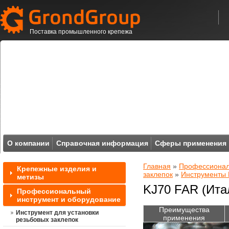
Поставка промышленного крепежа
О компании
Справочная информация
Сферы применения
Главная
»
Профессионал
Крепежные изделия и
заклепок
»
Инструменты
метизы
KJ70 FAR (Ита
Профессиональный
инструмент и оборудование
Преимущества
Инструмент для установки
применения
резьбовых заклепок