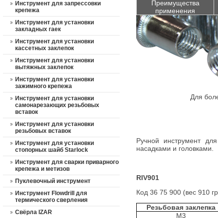
Преимущества
Инструмент для запрессовки
крепежа
применения
Инструмент для установки
закладных гаек
Инструмент для установки
кассетных заклепок
Инструмент для установки
вытяжных заклепок
Инструмент для установки
зажимного крепежа
Для бол
Инструмент для установки
самонарезающих резьбовых
вставок
Инструмент для установки
резьбовых вставок
Ручной инструмент для
Инструмент для установки
насадками и головками.
стопорных шайб Starlock
Инструмент для сварки приварного
крепежа и метизов
RIV901
Пуклевочный инструмент
Код 36 75 900 (вес 910 гр
Инструмент Flowdrill для
термического сверления
Резьбовая заклепка
Свёрла IZAR
М3