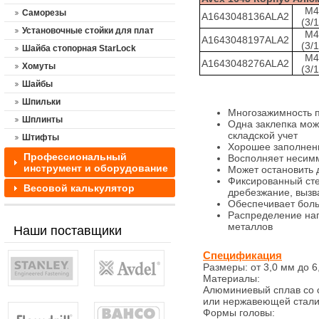
M4
Саморезы
A1643048136ALA2
(3/1
Установочные стойки для плат
M4
A1643048197ALA2
(3/1
Шайба стопорная StarLock
M4
A1643048276ALA2
Хомуты
(3/1
Шайбы
Шпильки
Многозажимность п
Шплинты
Одна заклепка мож
складской учет
Штифты
Хорошее заполнени
Профессиональный
Восполняет несим
инструмент и оборудование
Может остановить 
Фиксированный сте
Весовой калькулятор
дребезжание, выз
Обеспечивает боль
Распределение наг
металлов
Наши поставщики
Спецификация
Размеры: от 3,0 мм до 6,
Материалы:
Алюминиевый сплав со 
или нержавеющей стал
Формы головы: