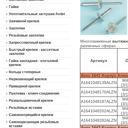
Гайки
Уплотнительные заглушки Avdel
Зажимной крепеж
Заклепки
Резьбовые заклепки
Многозажимные
вытяжн
Запрессовочный крепеж
различных сферах.
Быстрый крепеж - кассетные
заклепки
Артикул
Гайка закладная - клетьевой
крепеж
Кольца стопорные
Avex 1641 Корпус Алю
Нержавеющий крепеж
M4
A1641048139ALZN
(3/1
Приварной крепеж
M4
A1641048170ALZN
Пуклевка - клинч-соединение
(3/1
M4
Развальцовочный крепеж
A1641048187ALZN
(3/1
Резьбовые вставки
M4
A1641048202ALZN
(3/1
Самоконтрящийся крепеж
M4
A1641048282ALZN
Cамонарезающие резьбовые
(3/1
вставки
Avex 1643 Корпус Алю