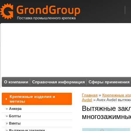
Поставка промышленного крепежа
О компании
Справочная информация
Сферы применения
Главная
»
Крепежные из
Крепежные изделия и
Avdel
» Avex Avdel вытяж
метизы
Вытяжные закл
Анкера
многозажимные
Болты
Винты
Вытяжные заклепки