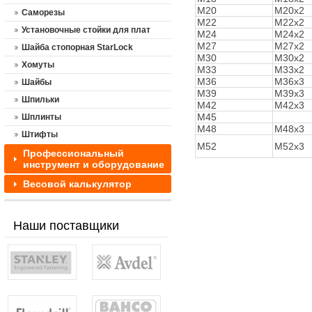
М20
М20х2
Саморезы
М22
М22х2
Установочные стойки для плат
М24
М24х2
М27
М27х2
Шайба стопорная StarLock
М30
М30х2
Хомуты
М33
М33х2
М36
М36х3
Шайбы
М39
М39х3
Шпильки
М42
М42х3
М45
Шплинты
М48
М48х3
Штифты
М52
М52х3
Профессиональный
инструмент и оборудование
Весовой калькулятор
Наши поставщики