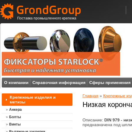
Поставка промышленного крепежа
О компании
Справочная информация
Сферы применения
Главная
»
Крепежные из
Крепежные изделия и
метизы
Низкая коронча
Анкера
Болты
Описание:
DIN 979 - ни
Винты
предназначена под шпли
Вытяжные заклепки