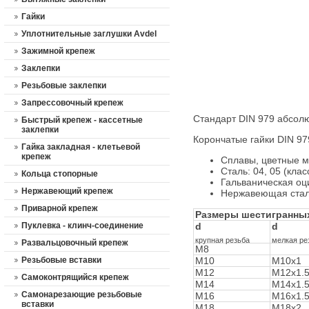
Гайки
Уплотнительные заглушки Avdel
Зажимной крепеж
Заклепки
Резьбовые заклепки
Запрессовочный крепеж
Стандарт DIN 979 абсолю
Быстрый крепеж - кассетные
заклепки
Корончатые гайки DIN 9
Гайка закладная - клетьевой
крепеж
Сплавы, цветные м
Сталь: 04, 05 (клас
Кольца стопорные
Гальваническая оци
Нержавеющий крепеж
Нержавеющая сталь:
Приварной крепеж
Размеры шестигранных 
Пуклевка - клинч-соединение
d
d
крупная резьба
мелкая ре
Развальцовочный крепеж
М8
Резьбовые вставки
М10
М10х1
М12
М12х1.
Самоконтрящийся крепеж
М14
М14х1.
Cамонарезающие резьбовые
М16
М16х1.
вставки
М18
М18х2