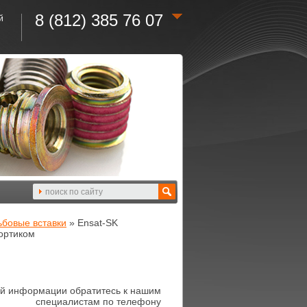
8 (812) 385 76 07
й
бовые вставки
» Ensat-SK
ортиком
й информации обратитесь к нашим
специалистам по телефону