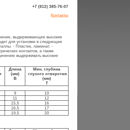
+7
(812) 385-76-07
Контакты
инение, выдерживающее высокие
одит для установки в следующие
аллы. - Пластик, ламинат. -
рических контактов, а также
единению выдерживать высокие
а
Длина
Мин. глубина
и
(мм)
глухого отверстия
B
(мм)
T
9
10
11
12
15,5
16
16,5
17
19,5
20