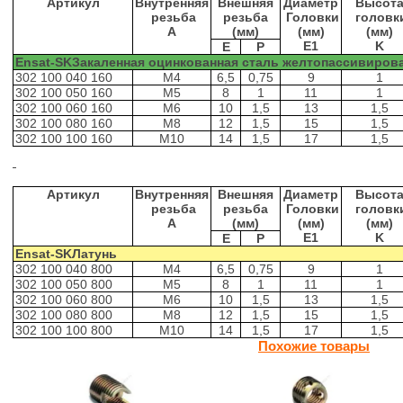
Артикул
Внутренняя
Внешняя
Диаметр
Высот
резьба
резьба
Головки
головк
A
(мм)
(мм)
(мм)
E1
K
E
P
Ensat-
SK
Закаленная оцинкованная сталь желтопассивиров
302 100 040 160
M4
6,5
0,75
9
1
302 100 050 160
M5
8
1
11
1
302 100 060 160
M6
10
1,5
13
1,5
302 100 080 160
M8
12
1,5
15
1,5
302 100 100 160
M10
14
1,5
17
1,5
Артикул
Внутренняя
Внешняя
Диаметр
Высот
резьба
резьба
Головки
головк
A
(мм)
(мм)
(мм)
E1
K
E
P
Ensat-
SK
Латунь
302 100 040 800
M4
6,5
0,75
9
1
302 100 050 800
M5
8
1
11
1
302 100 060 800
M6
10
1,5
13
1,5
302 100 080 800
M8
12
1,5
15
1,5
302 100 100 800
M10
14
1,5
17
1,5
Похожие товары