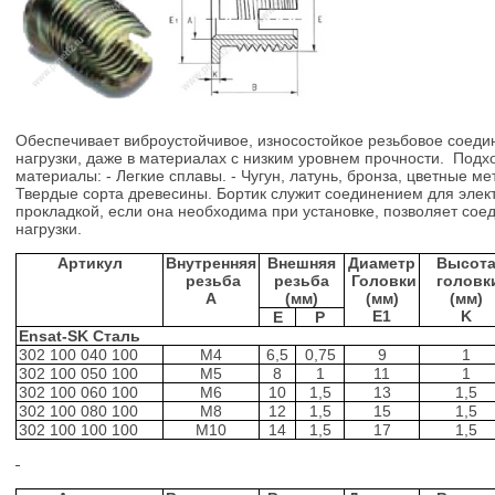
Обеспечивает виброустойчивое, износостойкое резьбовое соед
нагрузки, даже в материалах с низким уровнем прочности. Подх
материалы: - Легкие сплавы. - Чугун, латунь, бронза, цветные мет
Твердые сорта древесины. Бортик служит соединением для элект
прокладкой, если она необходима при установке, позволяет со
нагрузки.
Артикул
Внутренняя
Внешняя
Диаметр
Высот
резьба
резьба
Головки
головк
A
(мм)
(мм)
(мм)
E1
K
E
P
Ensat-SK
Сталь
302 100 040 100
M4
6,5
0,75
9
1
302 100 050 100
M5
8
1
11
1
302 100 060 100
M6
10
1,5
13
1,5
302 100 080 100
M8
12
1,5
15
1,5
302 100 100 100
M10
14
1,5
17
1,5