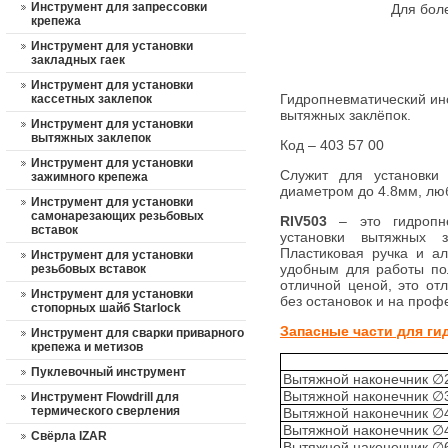
Инструмент для запрессовки
Для бол
крепежа
Инструмент для установки
закладных гаек
Инструмент для установки
Гидропневматический инс
кассетных заклепок
вытяжных заклёпок.
Инструмент для установки
вытяжных заклепок
Код – 403 57 00
Инструмент для установки
Служит для установки 
зажимного крепежа
диаметром до 4.8мм, лю
Инструмент для установки
самонарезающих резьбовых
RIV503
– это гидропне
вставок
установки вытяжных 
Пластиковая ручка и а
Инструмент для установки
удобным для работы по
резьбовых вставок
отличной ценой, это от
Инструмент для установки
без остановок и на проф
стопорных шайб Starlock
Запасные части для ги
Инструмент для сварки приварного
крепежа и метизов
Пуклевочный инструмент
Вытяжной наконечник ∅
Вытяжной наконечник ∅
Инструмент Flowdrill для
термического сверления
Вытяжной наконечник ∅
Вытяжной наконечник ∅4
Свёрла IZAR
Вытяжной наконечник ∅