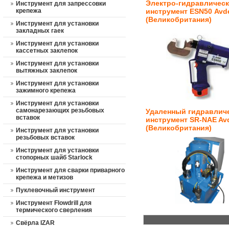
Электро-гидравличес
Инструмент для запрессовки
крепежа
инструмент
ESN50 Avd
(Великобритания)
Инструмент для установки
закладных гаек
Инструмент для установки
кассетных заклепок
Инструмент для установки
вытяжных заклепок
Инструмент для установки
зажимного крепежа
Инструмент для установки
самонарезающих резьбовых
Удаленный гидравлич
вставок
инструмент SR-NAE Av
(Великобритания)
Инструмент для установки
резьбовых вставок
Инструмент для установки
стопорных шайб Starlock
Инструмент для сварки приварного
крепежа и метизов
Пуклевочный инструмент
Инструмент Flowdrill для
термического сверления
Свёрла IZAR