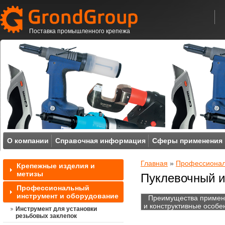
Поставка промышленного крепежа
О компании
Справочная информация
Сферы применения
Главная
»
Профессионал
Крепежные изделия и
метизы
Пуклевочный и
Профессиональный
инструмент и оборудование
Преимущества примен
и конструктивные особе
Инструмент для установки
резьбовых заклепок