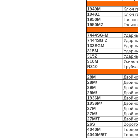
1949M
Ключ г
1949Z
Ключ г
1950M
Гаечны
1950MZ
Гаечны
7444SG-M
Ударны
7444SG-Z
Ударны
133SGM
Ударны
315M
Ударны
315Z
Ударны
310M
Усилен
R310
Трубча
28M
Двойно
28M/
Двойно
29M
Двойно
29M/
Двойно
1936M
Двойно
1936M/
Двойно
27M
Двойно
27M/
Двойно
27M/T
Двойно
26S
Ворото
4040M
Торцев
4040M/6T
Торцев