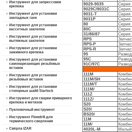
Инструмент для запрессовки
9029-9035
Серия 
крепежа
9029C/9031C
Серия 
Инструмент для установки
9031-T
Серия 
закладных гаек
9031P
Серия 
80
Серия 
Инструмент для установки
80С
Серия 
кассетных заклепок
31/86/87
Серия 
Инструмент для установки
RPS
Запчас
вытяжных заклепок
RPS-P
Запчас
Инструмент для установки
RPS-R
Запчас
зажимного крепежа
95
Развод
95С
Развод
Инструмент для установки
самонарезающих резьбовых
91C/97C
Развод
вставок
111M
Комби
Инструмент для установки
111M/SH
Комби
резьбовых вставок
111M/T
Комби
Инструмент для установки
111M/
Комби
стопорных шайб Starlock
111Z
Комби
Инструмент для сварки приварного
111Z/
Комби
крепежа и метизов
S20
Комби
S20/
Комби
Пуклевочный инструмент
BS20/
Комби
Инструмент Flowdrill для
11M
Комбин
термического сверления
11M/
Комбин
Свёрла IZAR
4020L-M
Малый