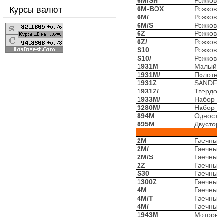
6M/SH
Рожков
Курсы валют
6M-BOX
Рожков
6M/
Рожков
6M/S
Рожков
6Z
Рожков
6Z/
Рожков
S10
Рожков
S10/
Рожков
1931M
Малый
1931M/
Полотн
1931Z
SANDFL
1931Z/
Твердо
1933M/
Набор 
3280M/
Набор 
894M
Одност
895M
Двусто
2M
Гаечны
2M/
Гаечны
2M/S
Гаечны
2Z
Гаечны
S30
Гаечны
1300Z
Гаечны
4M
Гаечны
4M/T
Гаечны
4M/
Гаечны
1943M
Моторн