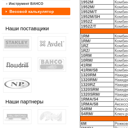
1952M
Комбин
Инструмент BAHCO
1952M/
Комбин
Весовой калькулятор
1952M/T
Комбин
1952M/SH
Комбин
1952Z
Комбин
1952Z/T
Комбин
Наши поставщики
1RM
Комбин
1RM/
Комбин
1RZ
Комбин
1RZ/
Комбин
10RM
Комбин
10RM/
Комбин
41RM
Комбин
41RM/S8
Комбин
1320RM
Накидн
1320RM/
Накидн
1320RZ
Накидн
1320SRM
Накидн
1320SRM/
Накидн
1RMA/S4
Аксесс
Наши партнеры
1RMA/S8
Аксесс
S4RM
Ключ р
S4RM/
Ключ р
6M
Рожков