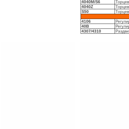
4040M/S6
Торцев
4040Z
Торцев
S50
Торцев
4106
Регули
40B
Регули
4307/4310
Раздви