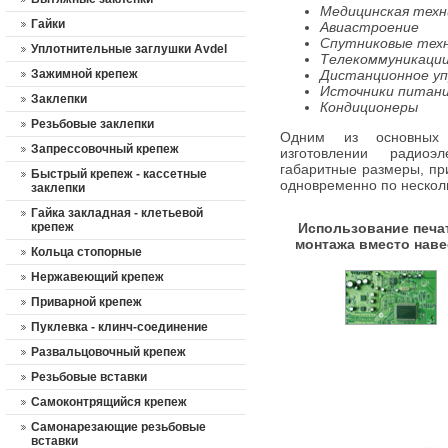
Медицинская техн
Гайки
Авиастроение
Спутниковые тех
Уплотнительные заглушки Avdel
Телекоммуникаци
Зажимной крепеж
Дистанционное уп
Источники питан
Заклепки
Кондиционеры
Резьбовые заклепки
Одним из основных 
Запрессовочный крепеж
изготовлении радиоэ
габаритные размеры, пр
Быстрый крепеж - кассетные
одновременно по нескол
заклепки
Гайка закладная - клетьевой
крепеж
Использование печа
монтажа вместо наве
Кольца стопорные
Нержавеющий крепеж
Приварной крепеж
Пуклевка - клинч-соединение
Развальцовочный крепеж
Резьбовые вставки
Самоконтрящийся крепеж
Cамонарезающие резьбовые
вставки