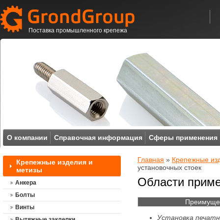
Поставка промышленного крепежа
О компании
Справочная информация
Сферы применения
Главная
»
Крепежные из
Крепежные изделия и
установочных стоек
метизы
Области приме
Анкера
Болты
Преимуще
Винты
Установка печат
Вытяжные заклепки