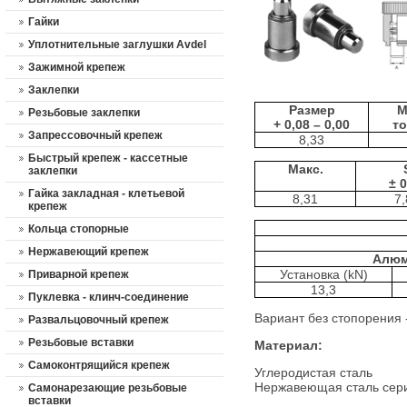
Гайки
Уплотнительные заглушки Avdel
Зажимной крепеж
Заклепки
Размер
М
Резьбовые заклепки
+ 0,08 – 0,00
т
Запрессовочный крепеж
8,33
Быстрый крепеж - кассетные
Макс.
заклепки
± 0
Гайка закладная - клетьевой
8,31
7,
крепеж
Кольца стопорные
Нержавеющий крепеж
Алюм
Установка (kN)
Приварной крепеж
13,3
Пуклевка - клинч-соединение
Вариант без стопорения -
Развальцовочный крепеж
Резьбовые вставки
Материал:
Самоконтрящийся крепеж
Углеродистая сталь
Нержавеющая сталь сери
Cамонарезающие резьбовые
вставки