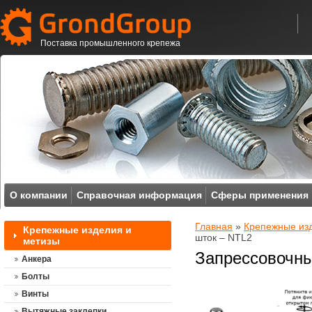
Поставка промышленного крепежа
О компании
Справочная информация
Сферы применения
Главная
»
Крепежные из
Крепежные изделия и
шток – NTL2
метизы
Запрессовочны
Анкера
Болты
Винты
Вытяжные заклепки