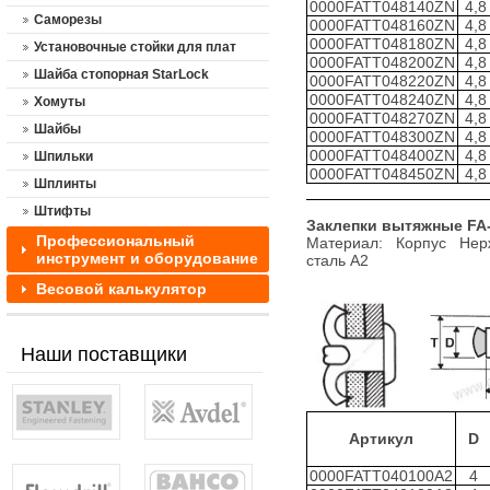
0000FATT048140ZN
4,8
Саморезы
0000FATT048160ZN
4,8
0000FATT048180ZN
4,8
Установочные стойки для плат
0000FATT048200ZN
4,8
Шайба стопорная StarLock
0000FATT048220ZN
4,8
0000FATT048240ZN
4,8
Хомуты
0000FATT048270ZN
4,8
Шайбы
0000FATT048300ZN
4,8
0000FATT048400ZN
4,8
Шпильки
0000FATT048450ZN
4,8
Шплинты
Штифты
Заклепки вытяжные
FA
Профессиональный
Материал: Корпус Не
инструмент и оборудование
сталь A2
Весовой калькулятор
Наши поставщики
Артикул
D
0000FATT040100А2
4