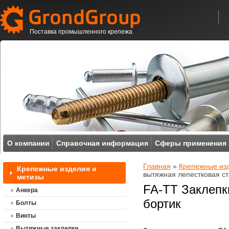
Поставка промышленного крепежа
О компании
Справочная информация
Сферы применения
Главная
»
Крепежные из
Крепежные изделия и
вытяжная лепестковая ст
метизы
FA-TT Заклепк
Анкера
бортик
Болты
Винты
Вытяжные заклепки