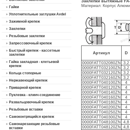
Заклепки вытяжные
FA
Материал: Корпус Алюми
Гайки
Уплотнительные заглушки Avdel
Зажимной крепеж
Заклепки
Резьбовые заклепки
Запрессовочный крепеж
Быстрый крепеж - кассетные
Артикул
D
заклепки
Гайка закладная - клетьевой
0000FATT032080ZN
3,2
крепеж
0000FATT032100ZN
3,2
0000FATT032120ZN
3,2
Кольца стопорные
0000FATT032160ZN
3,2
Нержавеющий крепеж
0000FATT040100ZN
4
0000FATT040120ZN
4
Приварной крепеж
0000FATT040140ZN
4
Пуклевка - клинч-соединение
0000FATT040160ZN
4
0000FATT040180ZN
4
Развальцовочный крепеж
0000FATT040200ZN
4
Резьбовые вставки
0000FATT040250ZN
4
Самоконтрящийся крепеж
0000FATT040300ZN
4
0000FATT048100ZN
4,8
Cамонарезающие резьбовые
0000FATT048120ZN
4,8
вставки